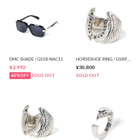
DMC SHADE / GS18-NAC11
HORSESHOE RING / GSRP-
AC01
¥2,992
¥30,800
60%OFF
SOLD OUT
SOLD OUT